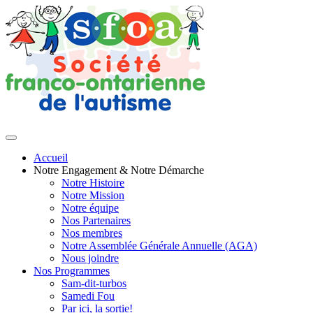
Accueil
Notre Engagement & Notre Démarche
Notre Histoire
Notre Mission
Notre équipe
Nos Partenaires
Nos membres
Notre Assemblée Générale Annuelle (AGA)
Nous joindre
Nos Programmes
Sam-dit-turbos
Samedi Fou
Par ici, la sortie!