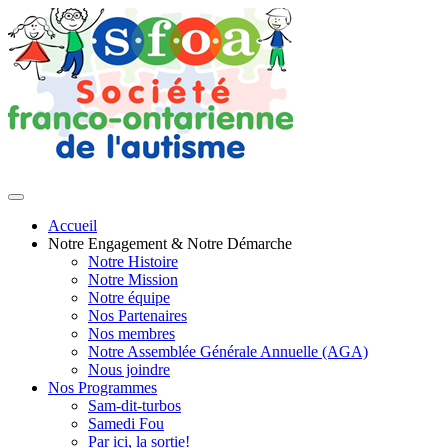
Accueil
Notre Engagement & Notre Démarche
Notre Histoire
Notre Mission
Notre équipe
Nos Partenaires
Nos membres
Notre Assemblée Générale Annuelle (AGA)
Nous joindre
Nos Programmes
Sam-dit-turbos
Samedi Fou
Par ici, la sortie!