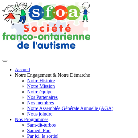
Accueil
Notre Engagement & Notre Démarche
Notre Histoire
Notre Mission
Notre équipe
Nos Partenaires
Nos membres
Notre Assemblée Générale Annuelle (AGA)
Nous joindre
Nos Programmes
Sam-dit-turbos
Samedi Fou
Par ici, la sortie!